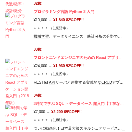
32位
プログラミング言語 Python 3 入門
¥10,000
→
¥1,840 82%OFF!!
⭐ ⭐ ⭐ ⭐ （1,923件）
機械学習
、データサイエンス、統計分析の分野で重要度を増す
33位
フロントエンドエンジニアのための React アプリケーション開発入門（2018年版）
¥24,000
→
¥1,960 92%OFF!!
⭐ ⭐ ⭐ ⭐ （1,915件）
RESTful
API
サーバと連携する実践的な
CRUD
アプリケーション開発手法を学び、今後のフロントエンドWeb開発の標準になり得るReact・Reduxアプリケーション開発をマスターし、もう一段階上のJavsScriptエンジニアになろう
34位
3時間で学ぶ SQL ・データベース 超入門【丁寧な解説+演習問題で SQL データ抽出の基本が身につく】標準 SQL
¥7,000
→
¥2,200 69%OFF!!
⭐ ⭐ ⭐ ⭐ （1,881件）
ついに動画化！日本最大級スキルシェアサービス「
スト