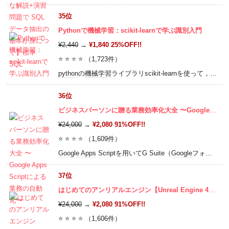
35位
Pythonで機械学習：scikit-learnで学ぶ識別入門
¥2,440
→
¥1,840 25%OFF!!
⭐ ⭐ ⭐ ⭐ （1,723件）
python
の
機械学習
ライブラリscikit-learnを使って，識別の基本を徹底的にマスターしよう！
36位
ビジネスパーソンに贈る業務効率化大全 〜Google Apps Scriptによる業務の自動化〜
¥24,000
→
¥2,080 91%OFF!!
⭐ ⭐ ⭐ ⭐ （1,609件）
Google Apps
Scriptを用いてG Suite（
Google
フォーム、
G
37位
はじめてのアンリアルエンジン【Unreal Engine 4】入門チュートリアル講座
¥24,000
→
¥2,080 91%OFF!!
⭐ ⭐ ⭐ ⭐ （1,606件）