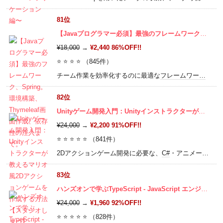
81位
【Javaプログラマー必須】最強のフレームワーク、Spring。環境構築、Thymeleaf画面作成、依存性の注入まで。
¥18,000
→
¥2,440 86%OFF!!
⭐ ⭐ ⭐ ⭐ （845件）
チーム作業を効率化するのに最適な
フレームワーク
Spri
82位
Unityゲーム開発入門：Unityインストラクターが教えるマリオ風2Dアクションゲームを作成する方法【スタジオしまづ】
¥24,000
→
¥2,200 91%OFF!!
⭐ ⭐ ⭐ ⭐ ⭐ （841件）
2Dアクションゲーム開発に必要な、
C#
・アニメーション・当たり判定など総合的なUnityの力がこれ一本で身につく完全攻略版。 自分の Gameを世界に向けて発信しよう！
83位
ハンズオンで学ぶTypeScript - JavaScript エンジニアのためのTypeScript徹底入門
¥24,000
→
¥1,960 92%OFF!!
⭐ ⭐ ⭐ ⭐ ⭐ （828件）