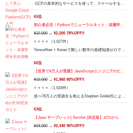
GCP
の基本的なサービスを使って、スケールするインフラを作ってみよう!
61位
初心者必見！Pythonでニューラルネット・深層学習を完全攻略
¥10,000
→
¥2,200 78%OFF!!
⭐ ⭐ ⭐ ⭐ （1,027件）
Tensorflow + Kerasで難しい数学の基礎知識ゼロでも学べるAIとディープ・ラーニング(CNN・RNN)の基本
62位
【世界で4万人が受講】JavaScriptエンジニアのためのES6完全ガイド
¥10,000
→
¥1,960 80%OFF!!
⭐ ⭐ ⭐ ⭐ （1,024件）
述べ78万人の受講生を抱えるStephen Grider氏による大人気コースの完全日本語版。JSのメソッドのforEach、map、reduce、ES6で新しく登場した関数のデフォルト値やクラス、改善されたオブジェクト
63位
【Java サーブレット( Servlet )決定版】ゼロから環境構築～設計モデルまで、動画で楽々学ぶ
¥24,000
→
¥2,440 90%OFF!!