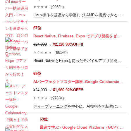
⭐ ⭐ ⭐ ⭐ （995件）
Linux
操作を基礎から学習して
LAMP
を構築できる. さくらの
67位
React Native, Firebase, Expo でアプリ開発をゼロから始めよう！
¥24,000
→
¥2,320 90%OFF!!
⭐ ⭐ ⭐ ⭐ ⭐ （983件）
React NativeとExpoを使ったモバイル
アプリ開発
のオー
68位
AIパーフェクトマスター講座 -Google Colaboratoryで隅々まで学ぶ実用的な人工知能/機械学習-
¥24,000
→
¥1,960 92%OFF!!
⭐ ⭐ ⭐ ⭐ （978件）
ディープラーニング
を中心に、AI技術を包括的に身に付けるためのコースです。画像識別や画像生成、RNNや
69位
最速で学ぶ - Google Cloud Platform（GCP）入門完全攻略コース