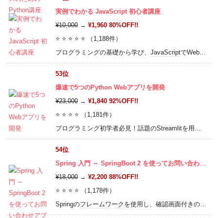
実例でわかる JavaScript 初心者講座
¥10,000
→
¥1,960 80%OFF!!
⭐ ⭐ ⭐ ⭐ ⭐ （1,188件）
プログラミングの基礎から学び、
JavaScript
でWebアプリ（ブラウザ上で動くアプリ）を作ろう！
53位
爆速で5つのPython Webアプリを開発
¥23,000
→
¥1,840 92%OFF!!
⭐ ⭐ ⭐ ⭐ （1,181件）
プログラミング初学者必見！話題のStreamlitを用いて、最短最速でアプリケーションを公開するまでの流れをわかりやすくお伝えします。
54位
Spring 入門 ～ SpringBoot 2 を使ってお問い合わせアプリとToDoアプリを作る ～
¥18,000
→
¥2,200 88%OFF!!
⭐ ⭐ ⭐ ⭐ （1,178件）
Springの
フレームワーク
を使用し、確認画面付きのお問い合わせアプリとToDoアプリの完成を目指します。本コースは