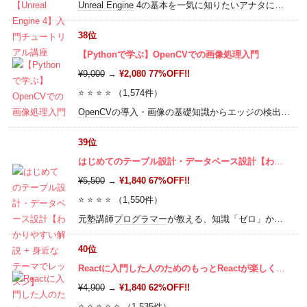
Unreal Engine
4の基本を一気に知りたいアナタにオススメ！このコースは、多くの商業ゲーム開発に利用されている
38位
【Pythonで学ぶ】OpenCVでの画像処理入門
¥9,000
→
¥2,080 77%OFF!!
⭐ ⭐ ⭐ ⭐ （1,574件）
OpenCV
の導入・画像の基礎知識からエッジの検出・特徴抽出、特徴追跡など様々な画像処理を紹介。実践力強化のため、パーティクルフィルターも原理を理解した後、自力で実装します。
39位
はじめてのテーブル設計・データベース設計【わかりやすい解説 + 身近なテーマでレッスン】
¥5,500
→
¥1,840 67%OFF!!
⭐ ⭐ ⭐ ⭐ （1,550件）
元塾講師
プログラマー
が教える、知識「ゼロ」からのデータベース設計講座！データベース設計を制すものは
40位
Reactに入門した人のためのもっとReactが楽しくなるステップアップコース完全版
¥4,900
→
¥1,840 62%OFF!!
⭐ ⭐ ⭐ ⭐ ⭐ （1,535件）