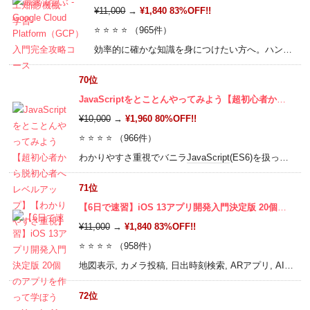
¥11,000
→
¥1,840 83%OFF!!
⭐ ⭐ ⭐ ⭐ （965件）
効率的に確かな知識を身につけたい方へ。ハンズオンで学び専門知識を獲得しキャリアアップ。 GCS静的ウェブサイト,
70位
JavaScriptをとことんやってみよう【超初心者から脱初心者へレベルアップ】【わかりやすさ重視】
¥10,000
→
¥1,960 80%OFF!!
⭐ ⭐ ⭐ ⭐ （966件）
わかりやすさ重視でバニラ
JavaScript
(ES6)を扱っています。関数やオブジェクトから、イベントリスナーを使ったイベント処理、近年必須なPromise、
71位
【6日で速習】iOS 13アプリ開発入門決定版 20個のアプリを作って学ぼう（Xcode 11, Swift 5対応中）
¥11,000
→
¥1,840 83%OFF!!
⭐ ⭐ ⭐ ⭐ （958件）
地図表示, カメラ投稿, 日出時刻検索, ARアプリ, AIアプリなど実用アプリを20個以上作って学びます。CoreNFCなど
72位