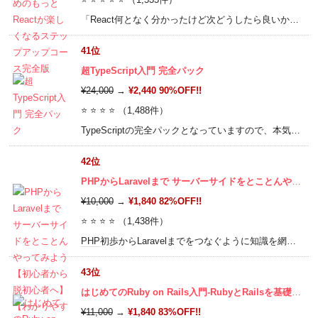
「React何となく分かったけど次どうしたら良いか分からない」という人がステップアップするために知っておくべきことを順序立ててハンズオン形式で詰め込みました。本コースを終える頃にはもっとReactのことを好きになっていると思います。
41位
超TypeScript入門 完全パック
¥24,000
→
¥2,440 90%OFF!!
⭐ ⭐ ⭐ ⭐ （1,488件）
TypeScriptの完全パックとなっていますので、本気でTypeScriptを熟知したい
42位
PHPからLaravelまで サーバーサイドをとことんやってみよう【初心者から脱初心者へ】【わかりやすさ最重視】
¥10,000
→
¥1,840 82%OFF!!
⭐ ⭐ ⭐ ⭐ （1,438件）
PHP
初歩からLaravelまでをつなぐように知識を網羅しています。
43位
はじめてのRuby on Rails入門-RubyとRailsを基礎から学びウェブアプリケーションをネットに公開しよう
¥11,000
→
¥1,840 83%OFF!!