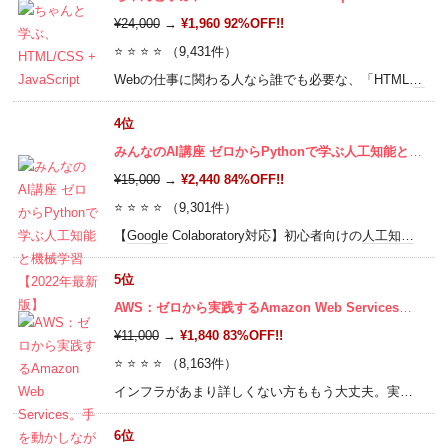
¥24,000
→
¥1,960 92%OFF!!
⭐ ⭐ ⭐ ⭐ （9,431件）
Webの仕事に関わる人なら誰でも必要な、「HTML/
CSS
4位
みんなのAI講座 ゼロからPythonで学ぶ人工知能と機械学習 【2022年最新版】
¥15,000
→
¥2,440 84%OFF!!
⭐ ⭐ ⭐ ⭐ （9,301件）
【
Google
Colaboratory対応】初心者向けの
人工知能
と
機
5位
AWS：ゼロから実践するAmazon Web Services。手を動かしながらインフラの基礎を習得
¥11,000
→
¥1,840 83%OFF!!
⭐ ⭐ ⭐ ⭐ （8,163件）
インフラがあまり詳しくない方ももう大丈夫。実際にやってみることで、
6位