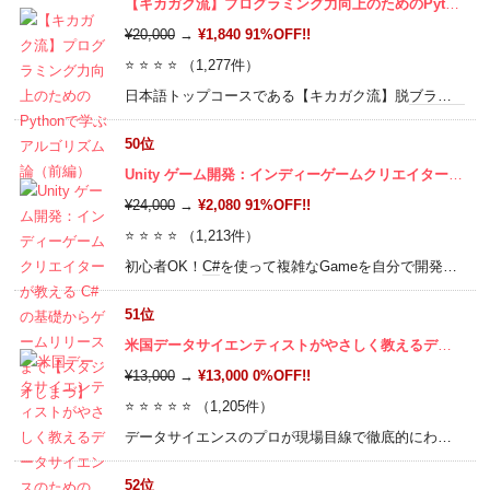
【キカガク流】プログラミング力向上のためのPythonで学ぶアルゴリズム論（前編）
¥20,000
→
¥1,840 91%OFF!!
⭐ ⭐ ⭐ ⭐ （1,277件）
​​日本語トップコースである【キカガク流】脱
ブラックボックス
50位
Unity ゲーム開発：インディーゲームクリエイターが教える C#の基礎からゲームリリースまで【スタジオしまづ】
¥24,000
→
¥2,080 91%OFF!!
⭐ ⭐ ⭐ ⭐ （1,213件）
初心者OK！
C#
を使って複雑なGameを自分で開発しよう。コースの終わりにはオリジナル
51位
米国データサイエンティストがやさしく教えるデータサイエンスのためのPython講座
¥13,000
→
¥13,000 0%OFF!!
⭐ ⭐ ⭐ ⭐ ⭐ （1,205件）
データサイエンスのプロが現場目線で徹底的にわかりやすく教えます．ここでしか学べない実践的な内容です．
52位