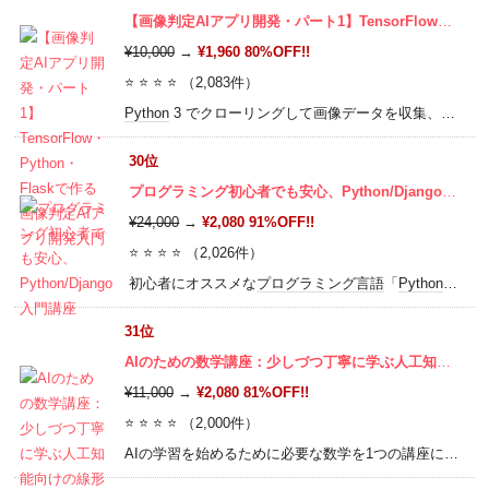
【画像判定AIアプリ開発・パート1】TensorFlow・Python・Flaskで作る画像判定AIアプリ開発入門
¥10,000
→
¥1,960 80%OFF!!
⭐ ⭐ ⭐ ⭐ （2,083件）
Python
3 でクローリングして画像データを収集、加工し、画像分類器を作ってみよう。
30位
プログラミング初心者でも安心、Python/Django入門講座
¥24,000
→
¥2,080 91%OFF!!
⭐ ⭐ ⭐ ⭐ （2,026件）
初心者にオススメな
プログラミング言語
「
Python
」と、
31位
AIのための数学講座：少しづつ丁寧に学ぶ人工知能向けの線形代数/確率・統計/微分
¥11,000
→
¥2,080 81%OFF!!
⭐ ⭐ ⭐ ⭐ （2,000件）
AIの学習を始めるために必要な数学を1つの講座にまとめました。