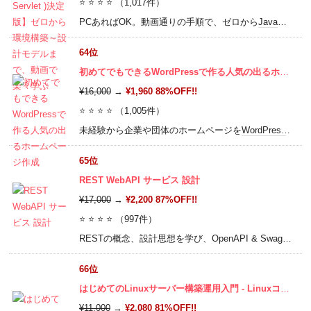
⭐ ⭐ ⭐ ⭐ （1,017件）
PCあればOK。動画通りの手順で、ゼロから
Java
環境構
64位
初めてでもできるWordPressで作る人気の出るホームページ作成
¥16,000
→
¥1,960 88%OFF!!
⭐ ⭐ ⭐ ⭐ （1,005件）
未経験から企業や団体のホームページを
WordPress
（
ワ
65位
REST WebAPI サービス 設計
¥17,000
→
¥2,200 87%OFF!!
⭐ ⭐ ⭐ ⭐ （997件）
RESTの概念、設計思想を学び、OpenAPI & Swagger を利用した REST Web
66位
はじめてのLinuxサーバー構築運用入門 - Linuxコマンドラインを基礎から学び、自分のウェブサーバまで構築できる
¥11,000
→
¥2,080 81%OFF!!