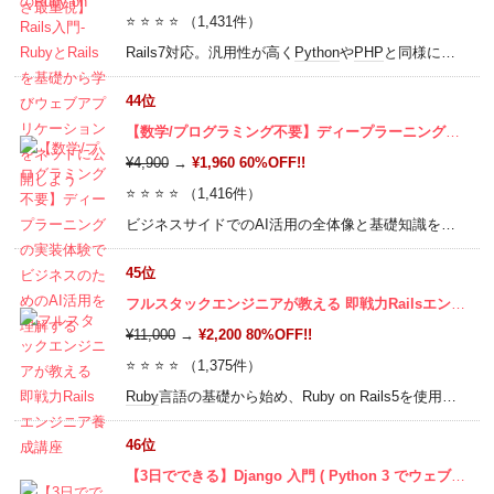
⭐ ⭐ ⭐ ⭐ （1,431件）
Rails7対応。汎用性が高く
Python
や
PHP
と同様に人気のある
44位
【数学/プログラミング不要】ディープラーニングの実装体験でビジネスのためのAI活用を理解する
¥4,900
→
¥1,960 60%OFF!!
⭐ ⭐ ⭐ ⭐ （1,416件）
ビジネスサイドでのAI活用の全体像と基礎知識を理解し、ビジネスAI人材への一歩をふみ出す。G検定対策の入口にも。
45位
フルスタックエンジニアが教える 即戦力Railsエンジニア養成講座
¥11,000
→
¥2,200 80%OFF!!
⭐ ⭐ ⭐ ⭐ （1,375件）
Ruby
言語の基礎から始め、Ruby on Rails5を使用したWebアプリケーションの開発方法について学びます。
46位
【3日でできる】Django 入門 ( Python 3 でウェブアプリを作って AWS EC2 で公開！）