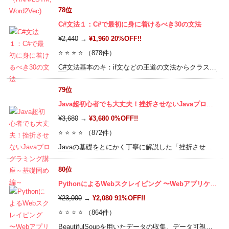
78位
C#文法１：C#で最初に身に着けるべき30の文法
¥2,440
→
¥1,960 20%OFF!!
⭐ ⭐ ⭐ ⭐ （878件）
C#
文法基本のキ：if文などの王道の文法からクラス，
イ
79位
Java超初心者でも大丈夫！挫折させないJavaプログラミング講座～基礎固め編～
¥3,680
→
¥3,680 0%OFF!!
⭐ ⭐ ⭐ ⭐ （872件）
Java
の基礎をとにかく丁寧に解説した「挫折させない講座」です！豊富な図解と丁寧な解説＆ハンズオンでプログラミングの基礎をスッキリ納得しながら踏み固めていきましょう！
80位
PythonによるWebスクレイピング 〜Webアプリケーション編〜
¥23,000
→
¥2,080 91%OFF!!
⭐ ⭐ ⭐ ⭐ （864件）
BeautifulSoupを用いたデータの収集、データ可視化特化の