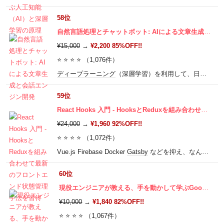
58位
自然言語処理とチャットボット: AIによる文章生成と会話エンジン開発
¥15,000
→
¥2,200 85%OFF!!
⭐ ⭐ ⭐ ⭐ （1,076件）
ディープラーニング
（深層学習）を利用して、日本語を解析し文章を作成しましょう。
59位
React Hooks 入門 - HooksとReduxを組み合わせて最新のフロントエンド状態管理手法を習得
¥24,000
→
¥1,960 92%OFF!!
⭐ ⭐ ⭐ ⭐ （1,072件）
Vue.js Firebase Docker
Gatsby
などを抑え、なんと受講生の37.2%が次に学びたいと注目度の高い React Hooks 。複雑な状態管理をシンプルに且つ美しく実装するためのフロントエンド開発手法を身につけよう！
60位
現役エンジニアが教える、手を動かして学ぶGoogle Cloud Platform(GCP) 入門
¥10,000
→
¥1,840 82%OFF!!
⭐ ⭐ ⭐ ⭐ （1,067件）