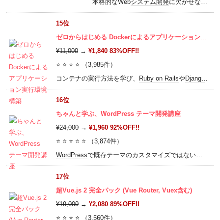
本格的なWeb
システム開発
に欠かせない、サーバーサイドプログラミングを
15位
ゼロからはじめる Dockerによるアプリケーション実行環境構築
¥11,000
→
¥1,840 83%OFF!!
⭐ ⭐ ⭐ ⭐ （3,985件）
コンテナの実行方法を学び、
Ruby on Rails
や
Django
とい
16位
ちゃんと学ぶ、WordPress テーマ開発講座
¥24,000
→
¥1,960 92%OFF!!
⭐ ⭐ ⭐ ⭐ ⭐ （3,874件）
WordPress
で既存テーマのカスタマイズではない、オリジナルのウェブサイトを作ろう
17位
超Vue.js 2 完全パック (Vue Router, Vuex含む)
¥19,000
→
¥2,080 89%OFF!!
⭐ ⭐ ⭐ ⭐ （3,560件）