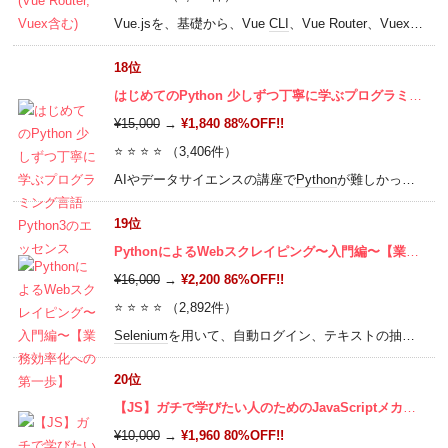
Vue.jsを、基礎から、Vue
CLI
、Vue Router、Vuexを使った実践的な内容まで網羅的に学びますので、ぜひこの講座で学んでみてください。ReactやAngularエンジニアの方もぜひ！
18位
はじめてのPython 少しずつ丁寧に学ぶプログラミング言語Python3のエッセンス
¥15,000
→
¥1,840 88%OFF!!
⭐ ⭐ ⭐ ⭐ （3,406件）
AIやデータサイエンスの講座で
Python
が難しかった方は、この講座から始めましょう。今最も熱い
19位
PythonによるWebスクレイピング〜入門編〜【業務効率化への第一歩】
¥16,000
→
¥2,200 86%OFF!!
⭐ ⭐ ⭐ ⭐ （2,892件）
Selenium
を用いて、自動ログイン、テキストの抽出、画像データの収集を行ってみよう。データの収集方法を学ぶことで、定期的なデータ収集を効率良く行うことができます。
20位
【JS】ガチで学びたい人のためのJavaScriptメカニズム
¥10,000
→
¥1,960 80%OFF!!