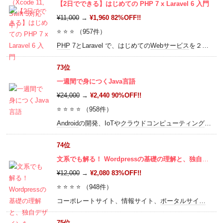
【2日でできる】はじめての PHP 7 x Laravel 6 入門
¥11,000
→
¥1,960 82%OFF!!
⭐ ⭐ ⭐ （957件）
PHP
7とLaravel で、はじめての
Webサービス
を２日で作ってみよう！
73位
一週間で身につくJava言語
¥24,000
→
¥2,440 90%OFF!!
⭐ ⭐ ⭐ ⭐ （958件）
Android
の開発、IoTや
クラウドコンピューティング
、そ
74位
文系でも解る！ Wordpressの基礎の理解と、独自デザインをWordpress化にする
¥12,000
→
¥2,080 83%OFF!!
⭐ ⭐ ⭐ ⭐ （948件）
コーポレートサイト、情報サイト、
ポータルサイト
。 
75位