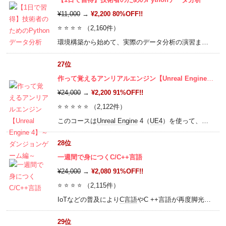
¥11,000
→
¥2,200 80%OFF!!
⭐ ⭐ ⭐ ⭐ （2,160件）
環境構築から始めて、実際のデータ分析の演習まで包括的に学習する
27位
作って覚えるアンリアルエンジン【Unreal Engine 4】～ダンジョンゲーム編～
¥24,000
→
¥2,200 91%OFF!!
⭐ ⭐ ⭐ ⭐ ⭐ （2,122件）
このコースは
Unreal Engine
4（
UE4
）を使って、ゼロからゲームを作ります。 ちょっとかわいい（？）アワード博士があやしい地下遺跡を探索するダンジョンゲームを作りながら ゲーム制作の流れを学んでいきましょう！
28位
一週間で身につくC/C++言語
¥24,000
→
¥2,080 91%OFF!!
⭐ ⭐ ⭐ ⭐ （2,115件）
IoTなどの普及により
C言語
やC ++言語が再度脚光を浴びています。UnrealEngine等のゲーム開発やビジネスの場面で役立つC ++、
29位