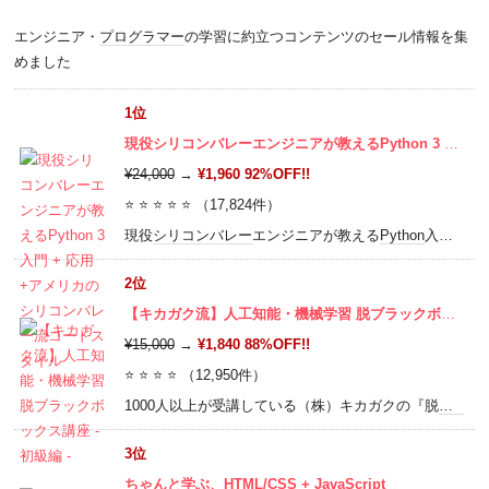
エンジニア・
プログラマー
の学習に約立つコンテンツのセール情報を集
めました
1位
現役シリコンバレーエンジニアが教えるPython 3 入門 + 応用 +アメリカのシリコンバレー流コードスタイル
¥24,000
→
¥1,960 92%OFF!!
⭐ ⭐ ⭐ ⭐ ⭐ （17,824件）
現役
シリコンバレー
エンジニアが教える
Python
入門！応用では、データ解析、データーベース、ネットワーク、暗号化、並列化、テスト、インフラ自動化、キューイングシステム、非同期処理など盛り沢山の内容です！
2位
【キカガク流】人工知能・機械学習 脱ブラックボックス講座 - 初級編 -
¥15,000
→
¥1,840 88%OFF!!
⭐ ⭐ ⭐ ⭐ （12,950件）
1000人以上が受講している（株）キカガクの『脱
ブラッ
3位
ちゃんと学ぶ、HTML/CSS + JavaScript