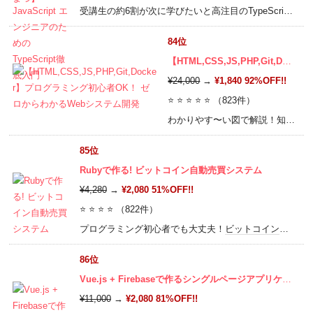
受講生の約6割が次に学びたいと高注目のTypeScript。Goに並ぶ人気、フロントエンド(React/Vue/Angular)やバックエンド(
84位
【HTML,CSS,JS,PHP,Git,Docker】プログラミング初心者OK！ ゼロからわかるWebシステム開発
¥24,000
→
¥1,840 92%OFF!!
⭐ ⭐ ⭐ ⭐ ⭐ （823件）
わかりやす〜い図で解説！知識ゼロから一気にWeb
85位
Rubyで作る! ビットコイン自動売買システム
¥4,280
→
¥2,080 51%OFF!!
⭐ ⭐ ⭐ ⭐ （822件）
プログラミング初心者でも大丈夫！
ビットコイン
をプロ
86位
Vue.js + Firebaseで作るシングルページアプリケーション
¥11,000
→
¥2,080 81%OFF!!