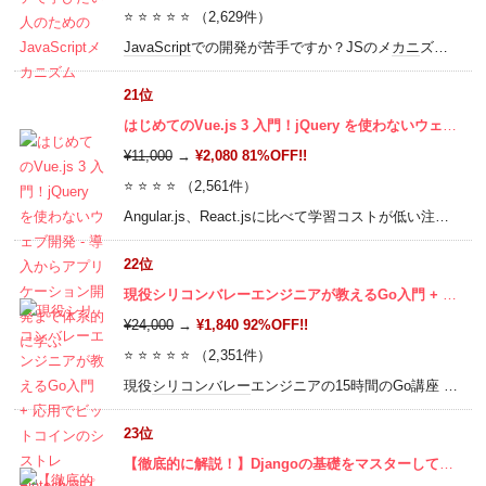
⭐ ⭐ ⭐ ⭐ ⭐ （2,629件）
JavaScript
での開発が苦手ですか？JSのメ
カニ
ズムを学べば「これまでとは全く違うJSの世界」が見えてきます。React、Vue、
21位
はじめてのVue.js 3 入門！jQuery を使わないウェブ開発 - 導入からアプリケーション開発まで体系的に学ぶ
¥11,000
→
¥2,080 81%OFF!!
⭐ ⭐ ⭐ ⭐ （2,561件）
Angular.js、React.jsに比べて学習コストが低い注目度抜群の
22位
現役シリコンバレーエンジニアが教えるGo入門 + 応用でビットコインのシストレFintechアプリの開発
¥24,000
→
¥1,840 92%OFF!!
⭐ ⭐ ⭐ ⭐ ⭐ （2,351件）
現役
シリコンバレー
エンジニアの15時間のGo講座 〜
シ
23位
【徹底的に解説！】Djangoの基礎をマスターして、3つのアプリを作ろう！（Django2版 / 3版を同時公開中です）