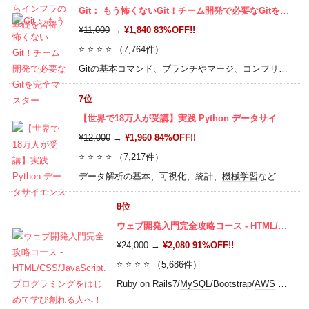
Git： もう怖くないGit！チーム開発で必要なGitを完全マスター
¥11,000
→
¥1,840 83%OFF!!
⭐ ⭐ ⭐ ⭐ （7,764件）
Gitの基本コマンド、ブランチやマージ、コンフリクトの解消方法、リベース、
7位
【世界で18万人が受講】実践 Python データサイエンス
¥12,000
→
¥1,960 84%OFF!!
⭐ ⭐ ⭐ ⭐ （7,217件）
データ解析の基本、可視化、統計、
機械学習
などデータサイエンスに関するあらゆる実践的なスキルが
8位
ウェブ開発入門完全攻略コース - HTML/CSS/JavaScript. プログラミングをはじめて学び創れる人へ！
¥24,000
→
¥2,080 91%OFF!!
⭐ ⭐ ⭐ ⭐ （5,686件）
Ruby on Rails7/
MySQL
/Bootstrap/
AWS
Cloud9/Git/