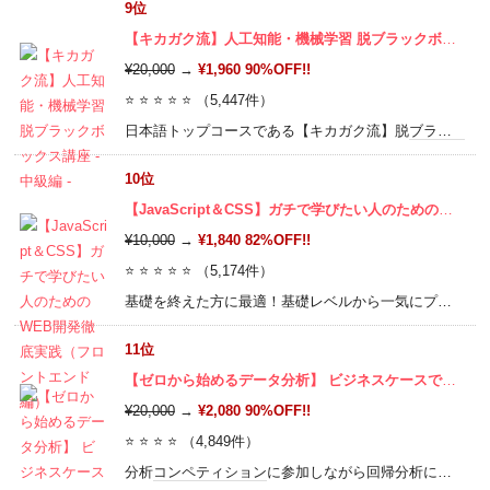
9位
【キカガク流】人工知能・機械学習 脱ブラックボックス講座 - 中級編 -
¥20,000
→
¥1,960 90%OFF!!
⭐ ⭐ ⭐ ⭐ ⭐ （5,447件）
日本語トップコースである【キカガク流】脱
ブラックボックス
10位
【JavaScript＆CSS】ガチで学びたい人のためのWEB開発徹底実践（フロントエンド編）
¥10,000
→
¥1,840 82%OFF!!
⭐ ⭐ ⭐ ⭐ ⭐ （5,174件）
基礎を終えた方に最適！基礎レベルから一気にプロレベルへ！
11位
【ゼロから始めるデータ分析】 ビジネスケースで学ぶPythonデータサイエンス入門
¥20,000
→
¥2,080 90%OFF!!
⭐ ⭐ ⭐ ⭐ （4,849件）
分析
コンペティション
に参加しながら回帰分析による売上予測、