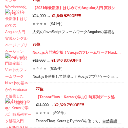
【2021年最新版】はじめてのAngular入門 実践シングルページアプリケーション（SPA）開発
¥24,000
→
¥1,840 92%OFF!!
⭐ ⭐ ⭐ ⭐ （941件）
人気の
JavaScript
フレームワーク
Angularの基礎を学び、TypeScriptやRxJSなどの関連技術の基礎、シングルページアプリケーションの開発手法、Firebaseでアプリケーションを構築する方法を習得しよう！
76位
Nuxt.js入門決定版！Vue.jsのフレームワークNuxt.jsの基本からFirebaseと連携したSPAの開発まで
¥11,000
→
¥1,840 83%OFF!!
⭐ ⭐ ⭐ ⭐ （935件）
Nuxt.jsを使用して効率よくVue.jsアプリケーションを構築しよう！Vue Routerを利用したルーティング設定、Vuexストアを使用した状態管理、非同期通信、アセットの取り扱いを学ぶ。カウンターアプリ、TODO
77位
【TensorFlow・Kerasで学ぶ】時系列データ処理入門（RNN/LSTM, Word2Vec)
¥11,000
→
¥2,320 79%OFF!!
⭐ ⭐ ⭐ ⭐ （896件）
TensorFlow, KerasとPython3を使って、
自然言語処理