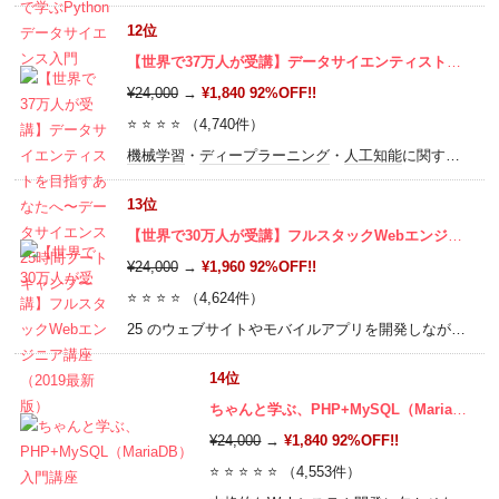
12位
【世界で37万人が受講】データサイエンティストを目指すあなたへ〜データサイエンス25時間ブートキャンプ〜
¥24,000
→
¥1,840 92%OFF!!
⭐ ⭐ ⭐ ⭐ （4,740件）
機械学習
・
ディープラーニング
・
人工知能
に関するビジネス上の課題を、回帰分析・
13位
【世界で30万人が受講】フルスタックWebエンジニア講座（2019最新版）
¥24,000
→
¥1,960 92%OFF!!
⭐ ⭐ ⭐ ⭐ （4,624件）
25 のウェブサイトやモバイルアプリを開発しながらプログラミング（
14位
ちゃんと学ぶ、PHP+MySQL（MariaDB）入門講座
¥24,000
→
¥1,840 92%OFF!!
⭐ ⭐ ⭐ ⭐ ⭐ （4,553件）