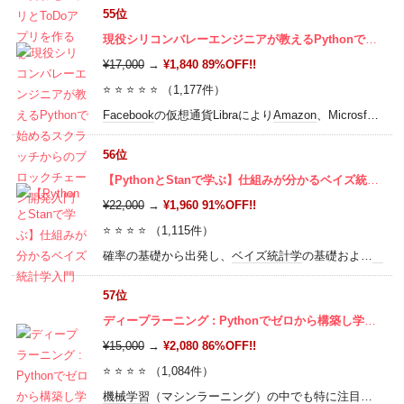
55位
現役シリコンバレーエンジニアが教えるPythonで始めるスクラッチからのブロックチェーン開発入門
¥17,000
→
¥1,840 89%OFF!!
⭐ ⭐ ⭐ ⭐ ⭐ （1,177件）
Facebook
の仮想通貨Libraにより
Amazon
、Microsfot、
IB
56位
【PythonとStanで学ぶ】仕組みが分かるベイズ統計学入門
¥22,000
→
¥1,960 91%OFF!!
⭐ ⭐ ⭐ ⭐ （1,115件）
確率の基礎から出発し、
ベイズ
統計学
の基礎および
MCM
57位
ディープラーニング : Pythonでゼロから構築し学ぶ人工知能（AI）と深層学習の原理
¥15,000
→
¥2,080 86%OFF!!
⭐ ⭐ ⭐ ⭐ （1,084件）
機械学習
（マシンラーニング）の中でも特に注目を集めている