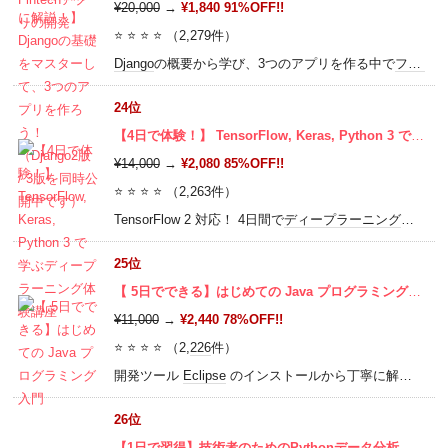
¥20,000
→
¥1,840 91%OFF!!
⭐ ⭐ ⭐ ⭐ （2,279件）
Django
の概要から学び、3つのアプリを作る中で
フレームワーク
24位
【4日で体験！】 TensorFlow, Keras, Python 3 で学ぶディープラーニング体験講座
¥14,000
→
¥2,080 85%OFF!!
⭐ ⭐ ⭐ ⭐ （2,263件）
TensorFlow 2 対応！ 4日間で
ディープラーニング
を体験
25位
【 5日でできる】はじめての Java プログラミング入門
¥11,000
→
¥2,440 78%OFF!!
⭐ ⭐ ⭐ ⭐ （2,
226
件）
開発ツール
Eclipse
のインストールから丁寧に解説し、一人でも最後までつまずかずに
26位
【1日で習得】技術者のためのPythonデータ分析